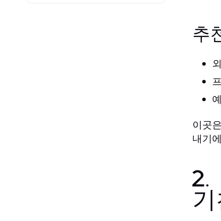
추
외
프
예
이곳은
내기에
2
기