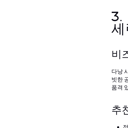
3
세
비
다낭 
빗한 
품격 
추
정