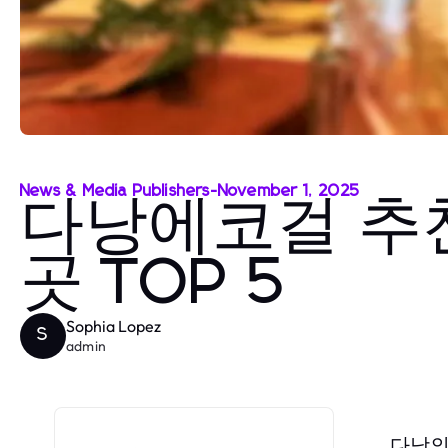
News & Media Publishers
-
November 1, 2025
다낭에코걸 추천
곳 TOP 5
Sophia Lopez
S
admin
다낭의