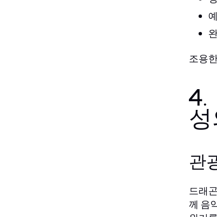
예
완
조용한
4
성
관
드래곤
께 음