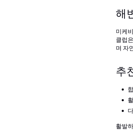
해
미케비
클럽은
며 자
추
합
활
다
활발하