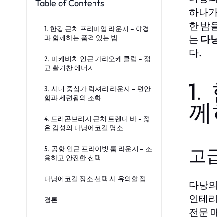
Table of Contents
하나가
한 밤
1. 한강 근처 프리미엄 라운지 – 야경
는
다
과 함께하는 품격 있는 밤
다.
2. 미케비치 인근 가라오케 클럽 – 젊
고 활기찬 에너지
1
3. 시내 중심가 럭셔리 라운지 – 편안
함과 세련됨의 조화
께
4. 드래곤브리지 근처 트렌디 바 – 젊
은 감성의 다낭에코걸 명소
5. 공항 인근 프라이빗 룸 라운지 – 조
고
용하고 안전한 선택
다낭에코걸 장소 선택 시 유의할 점
다낭의
인테리
결론
전문 