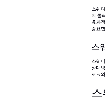
스웨디
지 롤
효과적
중요합
스
스웨디
상대방
로크와
스