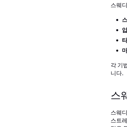
스웨디
스
압
타
마
각 기
니다.
스
스웨디
스트레