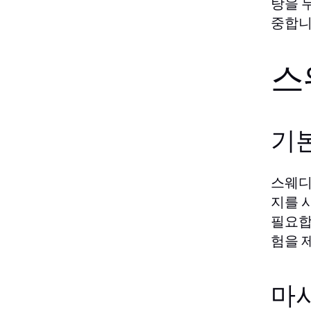
탕을 
중합니
스
기
스웨디
지를 
필요합
험을 
마