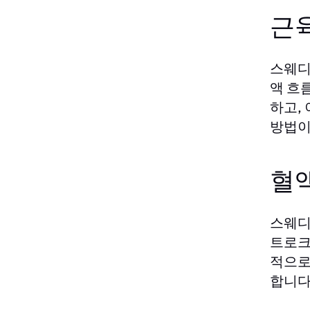
근
스웨디
액 흐
하고,
방법이
혈
스웨디
트로크
적으로
합니다