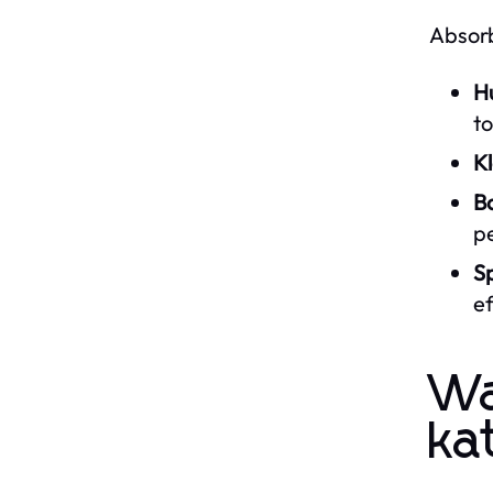
Absorb
Hu
t
Kl
Ba
pe
S
e
Wa
ka