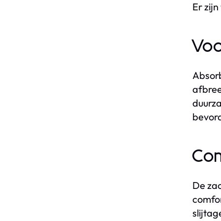
Er zij
Voo
Absorb
afbree
duurza
bevord
Com
De za
comfor
slijta