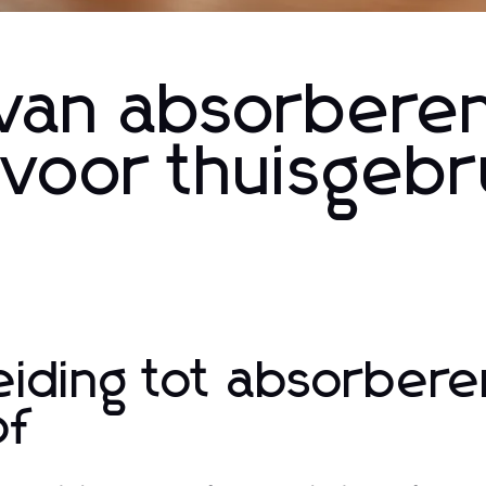
 van absorbere
 voor thuisgebr
leiding tot absorbe
of