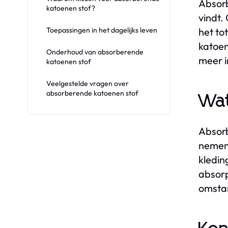
Absorb
katoenen stof?
vindt.
Toepassingen in het dagelijks leven
het to
katoen
Onderhoud van absorberende
meer i
katoenen stof
Veelgestelde vragen over
absorberende katoenen stof
Wat
Absorb
nemen.
kledin
absorp
omsta