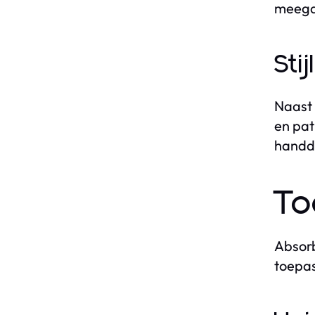
meega
Sti
Naast 
en pat
handdo
To
Absorb
toepas