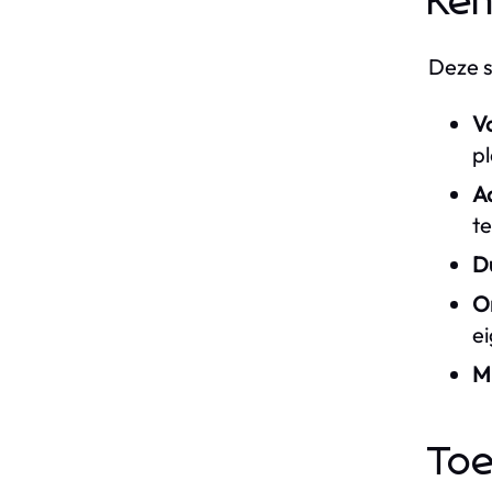
Ken
Deze s
V
pl
A
t
D
O
e
Mi
Toe