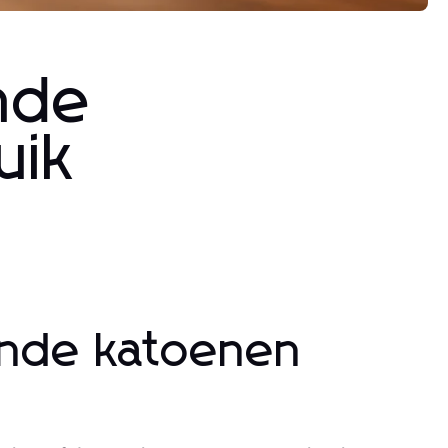
nde
uik
rende katoenen