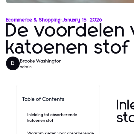
Ecommerce & Shopping
-
January 15, 2026
De voordelen
katoenen stof
Brooke Washington
B
admin
Table of Contents
In
st
Inleiding tot absorberende
katoenen stof
Waarom kiezen voor absorberende