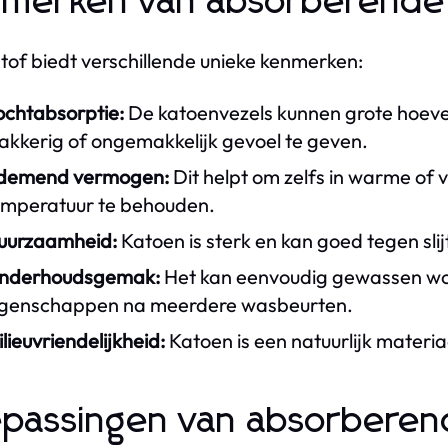
merken van absorberende 
tof biedt verschillende unieke kenmerken:
ochtabsorptie:
De katoenvezels kunnen grote hoev
akkerig of ongemakkelijk gevoel te geven.
demend vermogen:
Dit helpt om zelfs in warme o
emperatuur te behouden.
uurzaamheid:
Katoen is sterk en kan goed tegen sl
nderhoudsgemak:
Het kan eenvoudig gewassen wor
igenschappen na meerdere wasbeurten.
lieuvriendelijkheid:
Katoen is een natuurlijk materia
passingen van absorberen