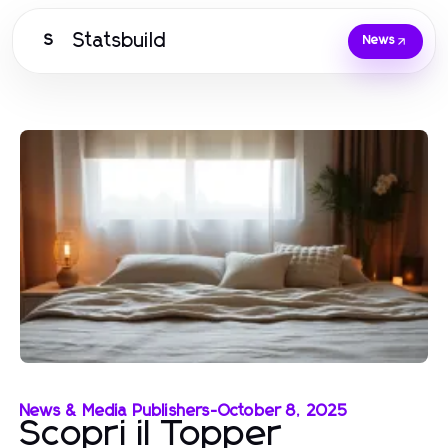
Statsbuild
S
News
News & Media Publishers
-
October 8, 2025
Scopri il Topper