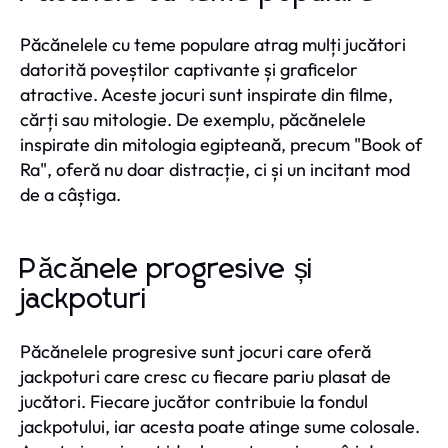
Păcănelele cu teme populare atrag mulți jucători
datorită poveștilor captivante și graficelor
atractive. Aceste jocuri sunt inspirate din filme,
cărți sau mitologie. De exemplu, păcănelele
inspirate din mitologia egipteană, precum "Book of
Ra", oferă nu doar distracție, ci și un incitant mod
de a câștiga.
Păcănele progresive și
jackpoturi
Păcănelele progresive sunt jocuri care oferă
jackpoturi care cresc cu fiecare pariu plasat de
jucători. Fiecare jucător contribuie la fondul
jackpotului, iar acesta poate atinge sume colosale.