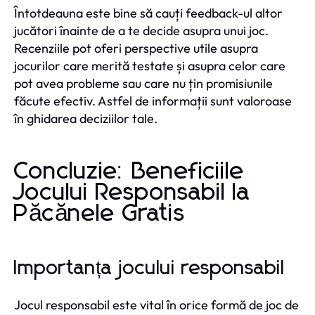
Întotdeauna este bine să cauți feedback-ul altor
jucători înainte de a te decide asupra unui joc.
Recenziile pot oferi perspective utile asupra
jocurilor care merită testate și asupra celor care
pot avea probleme sau care nu țin promisiunile
făcute efectiv. Astfel de informații sunt valoroase
în ghidarea deciziilor tale.
Concluzie: Beneficiile
Jocului Responsabil la
Păcănele Gratis
Importanța jocului responsabil
Jocul responsabil este vital în orice formă de joc de