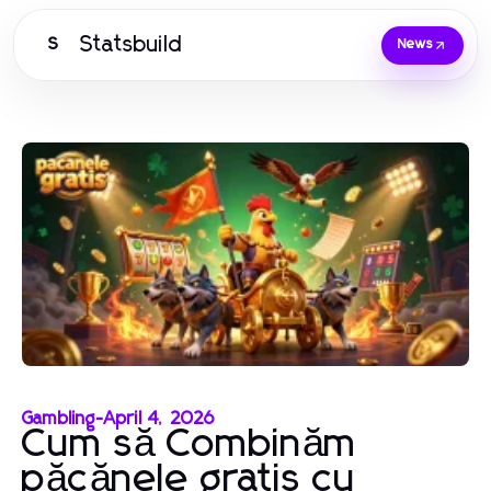
Statsbuild
S
News
Gambling
-
April 4, 2026
Cum să Combinăm
păcănele gratis cu