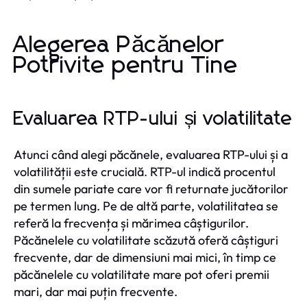
Alegerea Păcănelor
Potrivite pentru Tine
Evaluarea RTP-ului și volatilitate
Atunci când alegi păcănele, evaluarea RTP-ului și a
volatilității este crucială. RTP-ul indică procentul
din sumele pariate care vor fi returnate jucătorilor
pe termen lung. Pe de altă parte, volatilitatea se
referă la frecvența și mărimea câștigurilor.
Păcănelele cu volatilitate scăzută oferă câștiguri
frecvente, dar de dimensiuni mai mici, în timp ce
păcănelele cu volatilitate mare pot oferi premii
mari, dar mai puțin frecvente.