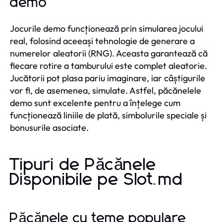
demo
Jocurile demo funcționează prin simularea jocului
real, folosind aceeași tehnologie de generare a
numerelor aleatorii (RNG). Aceasta garantează că
fiecare rotire a tamburului este complet aleatorie.
Jucătorii pot plasa pariu imaginare, iar câștigurile
vor fi, de asemenea, simulate. Astfel, păcănelele
demo sunt excelente pentru a înțelege cum
funcționează liniile de plată, simbolurile speciale și
bonusurile asociate.
Tipuri de Păcănele
Disponibile pe Slot.md
Păcănele cu teme populare