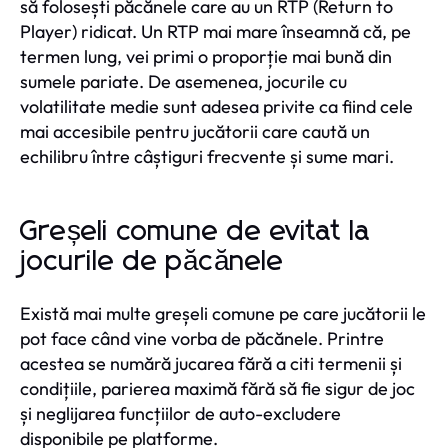
să folosești păcănele care au un RTP (Return to
Player) ridicat. Un RTP mai mare înseamnă că, pe
termen lung, vei primi o proporție mai bună din
sumele pariate. De asemenea, jocurile cu
volatilitate medie sunt adesea privite ca fiind cele
mai accesibile pentru jucătorii care caută un
echilibru între câștiguri frecvente și sume mari.
Greșeli comune de evitat la
jocurile de păcănele
Există mai multe greșeli comune pe care jucătorii le
pot face când vine vorba de păcănele. Printre
acestea se numără jucarea fără a citi termenii și
condițiile, parierea maximă fără să fie sigur de joc
și neglijarea funcțiilor de auto-excludere
disponibile pe platforme.